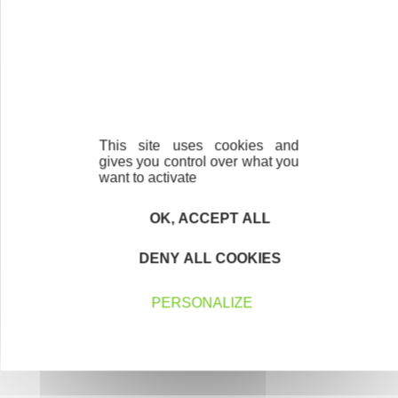
savoir plus sur les traitements de données et mes droits sur celles-ci.
Vous pouvez-vous désinscrire à tout moment à l’aide des liens de
désinscription disponibles dans chaque Newsletter ou en nous contactant
à l’adresse
initiativepyrenees@ha-py.fr
Nos partenaires
This site uses cookies and
gives you control over what you
want to activate
OK, ACCEPT ALL
DENY ALL COOKIES
PERSONALIZE