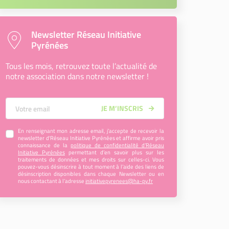
Newsletter Réseau Initiative
Pyrénées
Tous les mois, retrouvez toute l’actualité de
notre association dans notre newsletter !
Votre Email
JE M’INSCRIS
En renseignant mon adresse email, j’accepte de recevoir la
newsletter d'Réseau Initiative Pyrénées et affirme avoir pris
connaissance de la
politique de confidentialité d’Réseau
Initiative Pyrénées
permettant d’en savoir plus sur les
traitements de données et mes droits sur celles-ci. Vous
pouvez-vous désinscrire à tout moment à l’aide des liens de
désinscription disponibles dans chaque Newsletter ou en
nous contactant à l’adresse
initiativepyrenees@ha-py.fr