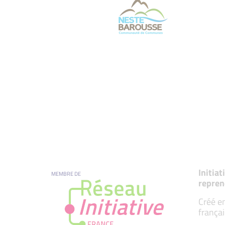
Initia
MEMBRE DE
repren
Créé en
françai