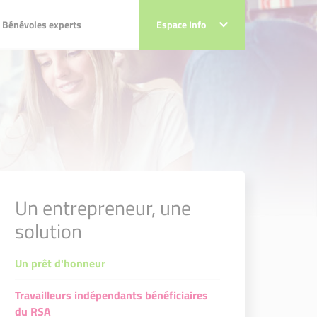
énévoles experts
Bénévoles experts
Espace Info
Espace Info
lia JAMBU
élia JAMBU
éo DELAGE
héo DELAGE
harline MADALLA & Alexandre
 Charline MADALLA & Alexandre LLEBOT
Audrey DALIER
Un entrepreneur, une
drey DALIER
ébastien GALLAIS
solution
astien GALLAIS
c GIRARDIN
 GIRARDIN
Un prêt d'honneur
Travailleurs indépendants bénéficiaires
du RSA