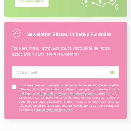
En savoir plus
Newsletter Réseau Initiative Pyrénées
Tous les mois, retrouvez toute l’actualité de notre
association dans notre newsletter !
Votre Email
En renseignant mon adresse email, j’accepte de recevoir la newsletter
d'Réseau Initiative Pyrénées et affirme avoir pris connaissance de la
politique de confidentialité d’Réseau Initiative Pyrénées
permettant d’en
savoir plus sur les traitements de données et mes droits sur celles-ci.
Vous pouvez-vous désinscrire à tout moment à l’aide des liens de
désinscription disponibles dans chaque Newsletter ou en nous contactant
à l’adresse
initiativepyrenees@ha-py.fr