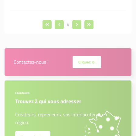
4
Contactez-nous !
Cliquez ici
Créateurs
Trouvez à qui vous adresser
Créateurs, repreneurs, vos interlocuteurs en
région.