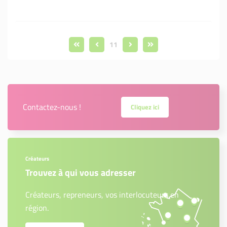
11
Contactez-nous !
Cliquez ici
Créateurs
Trouvez à qui vous adresser
Créateurs, repreneurs, vos interlocuteurs en
région.