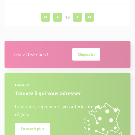
16
Contactez-nous !
Cliquez ici
Créateurs
Trouvez à qui vous adresser
Créateurs, repreneurs, vos interlocuteurs en
région.
En savoir plus