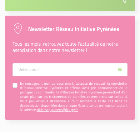
Newsletter Réseau Initiative Pyrénées
Tous les mois, retrouvez toute l’actualité de notre
association dans notre newsletter !
Votre Email
En renseignant mon adresse email, j’accepte de recevoir la newsletter
d'Réseau Initiative Pyrénées et affirme avoir pris connaissance de la
politique de confidentialité d’Réseau Initiative Pyrénées
permettant d’en
savoir plus sur les traitements de données et mes droits sur celles-ci.
Vous pouvez-vous désinscrire à tout moment à l’aide des liens de
désinscription disponibles dans chaque Newsletter ou en nous contactant
à l’adresse
initiativepyrenees@ha-py.fr